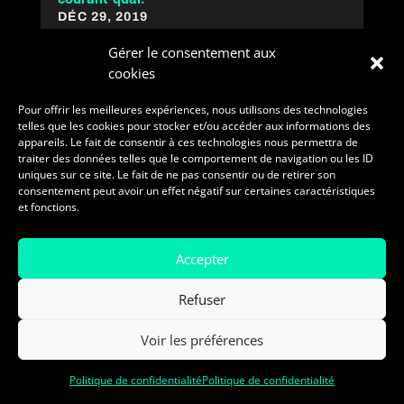
DÉC 29, 2019
Marché en forte croissance et donc en pleine
Gérer le consentement aux
mutation, les croisières divisent. Alors que pour
cookies
certains c’est l’occasion de redonner une nouvelle
vie au Port de Marseille et au tourisme local grâce
Pour offrir les meilleures expériences, nous utilisons des technologies
telles que les cookies pour stocker et/ou accéder aux informations des
aux 5 millions de touristes que nous a annoncés
appareils. Le fait de consentir à ces technologies nous permettra de
Jean-François Suhas...
traiter des données telles que le comportement de navigation ou les ID
LIRE PLUS
uniques sur ce site. Le fait de ne pas consentir ou de retirer son
consentement peut avoir un effet négatif sur certaines caractéristiques
et fonctions.
Accepter
Refuser
Voir les préférences
Politique de confidentialité
Politique de confidentialité