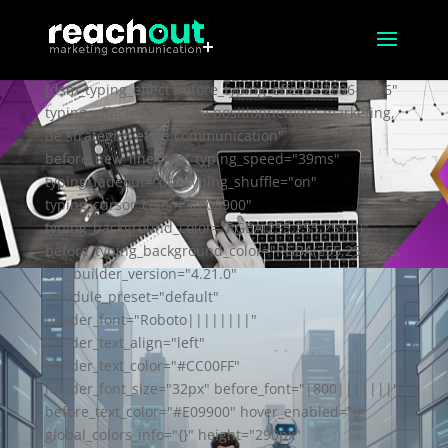
[dsm_typing_effect before_typing_effect="2006-2026"
typing_effect="20 ans de positionnement marketing,
de stratégies et de communication"
before_new_line="on" typing_speed="39ms"
typing_fadeout="on" typing_shuffle="on"
typing_cursor_color="#E09900"
typing_background_color="RGBA(255,255,255,0)"
before_typing_background_color="RGBA(255,255,255,
0)" _builder_version="4.21.0"
_module_preset="default"
header_font="Roboto||||||||"
header_text_align="left"
header_text_color="#CC00FF"
header_font_size="32px" before_font="|800|||||||"
before_text_color="#E09900" hover_enabled="0"
global_colors_info="{}" height="290px"