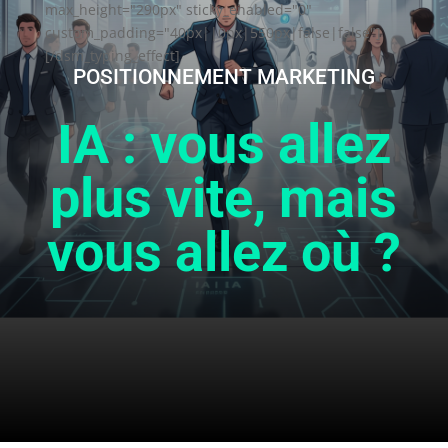
max_height="290px" sticky_enabled="0"
custom_padding="40px||0px|550px|false|false"]
[/dsm_typing_effect]
POSITIONNEMENT MARKETING
IA : vous allez
plus vite, mais
vous allez où ?