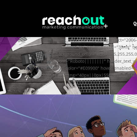
Q
[dsm_typing_effect before_typing_effect="2006
before_new_line="on" typing_speed="39ms" typ
typing_background_color="RGBA(255,255,255,0)
header_font="Roboto||||||||" header_text_ali
before_text_color="#E09900" hover_enabled="0
custom_padding="40px||0px|550px|false|false