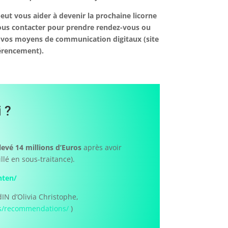
t vous aider à devenir la prochaine licorne
 nous contacter pour prendre rendez-vous ou
e vos moyens de communication digitaux (site
érencement).
 ?
levé 14 millions d’Euros
après avoir
llé en sous-traitance).
nten/
dIN d’Olivia Christophe,
ils/recommendations/
)