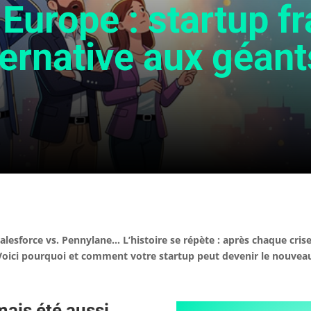
 Europe : startup f
ternative aux géan
alesforce vs. Pennylane… L’histoire se répète : après chaque cris
 Voici pourquoi et comment votre startup peut devenir le nouveau 
amais été aussi