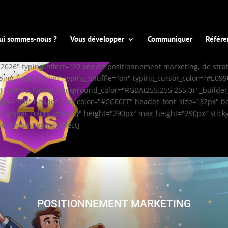
ui sommes-nous ?
Vous développer
Communiquer
Référe
-2026" typing_effect="20 ans de positionnement marketing, de str
ing_fadeout="on" typing_shuffle="on" typing_cursor_color="#E099
" before_typing_background_color="RGBA(255,255,255,0)" _builder
gn="left" header_text_color="#CC00FF" header_font_size="32px" 
" global_colors_info="{}" height="290px" max_height="290px" stic
"][/dsm_typing_effect]
POSITIONNEMENT MARKETING