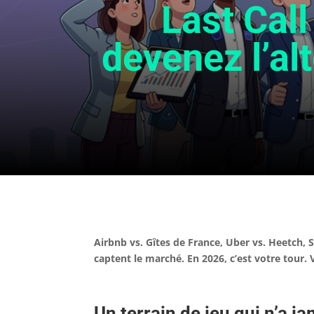
Last Call
devenez l’al
Airbnb vs. Gîtes de France, Uber vs. Heetch, S
captent le marché. En 2026, c’est votre tour.
Un terrain de jeu qui n’a j