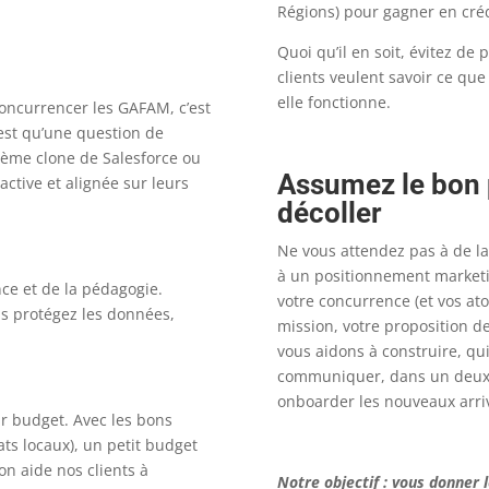
Régions) pour gagner en crédi
Quoi qu’il en soit, évitez de
clients veulent savoir ce qu
elle fonctionne.
concurrencer les GAFAM, c’est
n’est qu’une question de
nième clone de Salesforce ou
Assumez le bon 
active et alignée sur leurs
décoller
Ne vous attendez pas à de l
à un positionnement marketing
nce et de la pédagogie.
votre concurrence (et vos atout
s protégez les données,
mission, votre proposition de
vous aidons à construire, qu
communiquer, dans un deuxiè
onboarder les nouveaux arri
ur budget. Avec les bons
ats locaux), un petit budget
n aide nos clients à
Notre objectif : vous donner 