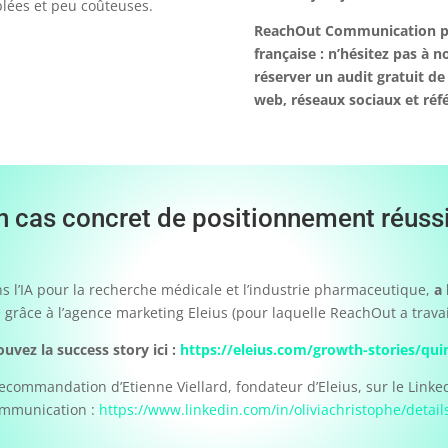
iblées et peu coûteuses.
ReachOut Communication peu
française : n’hésitez pas à
réserver un audit gratuit d
web, réseaux sociaux et réf
n cas concret de positionnement réussi
s l’IA pour la recherche médicale et l’industrie pharmaceutique,
a 
 grâce à l’agence marketing Eleius (pour laquelle ReachOut a travai
ouvez la success story ici :
https://eleius.com/growth-stories/qui
ecommandation d’Etienne Viellard, fondateur d’Eleius, sur le Linke
mmunication :
https://www.linkedin.com/in/oliviachristophe/deta