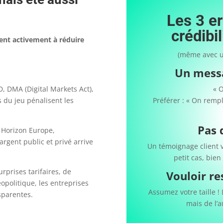
Les 3 er
crédibi
ent activement à réduire
(même avec un
Un messa
, DMA (Digital Markets Act),
« O
 du jeu pénalisent les
Préférer : « On remp
Pas 
 Horizon Europe,
argent public et privé arrive
Un témoignage client
petit cas, bien
rprises tarifaires, de
Vouloir r
politique, les entreprises
Assumez votre taille ! 
sparentes.
mais de l’a