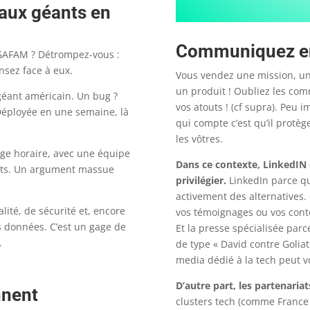
 aux géants en
Communiquez en 
 GAFAM ? Détrompez-vous :
nsez face à eux.
Vous vendez une mission, u
un produit ! Oubliez les comm
 géant américain. Un bug ?
vos atouts ! (cf supra). Peu i
 Déployée en une semaine, là
qui compte c’est qu’il protèg
les vôtres.
age horaire, avec une équipe
Dans ce contexte, LinkedIN e
ents. Un argument massue
privilégier.
LinkedIn parce qu
activement des alternatives. 
ité, de sécurité et, encore
vos témoignages ou vos cont
s données. C’est un gage de
Et la presse spécialisée parc
.
de type « David contre Golia
media dédié à la tech peut v
D’autre part, les partenariat
nnent
clusters tech (comme France D