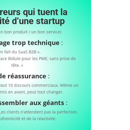
reurs qui tuent la
lité d’une startup
 bon produit / un bon service)
ge trop technique
:
n fait du SaaS B2B ».
lace Bidule pour les PME, sans prise de
tête. »
de réassurance
:
 vaut 10 discours commerciaux. Même un
 mis en avant, peut tout changer.
essembler aux géants
:
Les clients n’attendent pas la perfection,
uthenticité et de la réactivité.