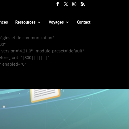
nces
Ressources
Voyages
Contact
atégies et de communication"
00"
_version="4.21.0" _module_preset="default"
before_font="|800|||||||"
ky_enabled="0"