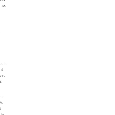
que.
e
e
es le
nt
avec
ns
mme
 V.
à
 la