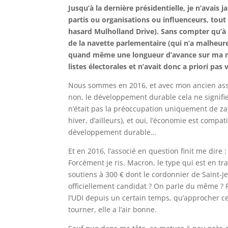
Jusqu’à la dernière présidentielle, je n’avais 
partis ou organisations ou influenceurs, tout
hasard Mulholland Drive). Sans compter qu’à p
de la navette parlementaire (qui n’a malheureu
quand même une longueur d’avance sur ma mère
listes électorales et n’avait donc a priori pa
Nous sommes en 2016, et avec mon ancien ass
non, le développement durable cela ne signifie
n’était pas la préoccupation uniquement de zad
hiver, d’ailleurs), et oui, l’économie est compati
développement durable…
Et en 2016, l’associé en question finit me dire :
Forcément je ris. Macron, le type qui est en t
soutiens à 300 € dont le cordonnier de Saint-
officiellement candidat ? On parle du même ?
l’UDI depuis un certain temps, qu’approcher ce
tourner, elle a l’air bonne.