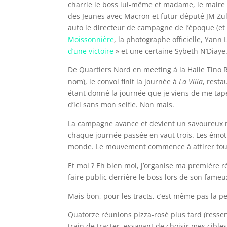
charrie le boss lui-même et madame, le maire d
des Jeunes avec Macron et futur député JM Zul
auto le directeur de campagne de l’époque (e
Moissonnière
, la photographe officielle, Yann 
d’une victoire
» et une certaine Sybeth N’Diaye
De Quartiers Nord en meeting à la Halle Tino R
nom), le convoi finit la journée à
La Villa
, resta
étant donné la journée que je viens de me taper
d’ici sans mon selfie. Non mais.
La campagne avance et devient un savoureux m
chaque journée passée en vaut trois. Les émoti
monde. Le mouvement commence à attirer tous l
Et moi ? Eh bien moi, j’organise ma première 
faire public derrière le boss lors de son fame
Mais bon, pour les tracts, c’est même pas la p
Quatorze réunions pizza-rosé plus tard (ressent
train de tracter, essayant de choisir mes cib