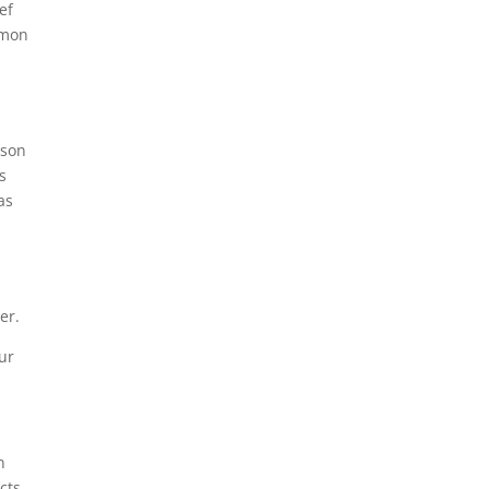
ef
 mon
 son
s
as
er.
ur
n
cts