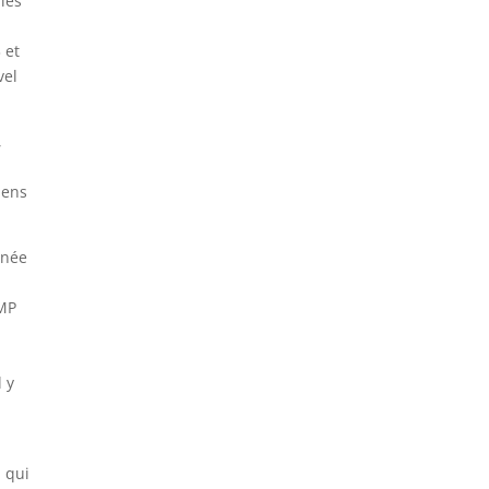
 les
 et
vel
,
iens
rnée
PMP
l y
i qui