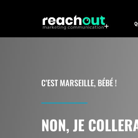
Q
C’EST MARSEILLE, BÉBÉ !
NON, JE COLLER