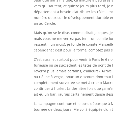
Sauf que dans ma tête, ça mature à peu près au
vers qui sautent) et quinze jours plus tard, 
département a besoin d’attribuer les rôles : 
numéro deux sur le développement durable en m
an au Cercle.
Mais qu’on se le dise, comme dirait Jacques, je 
mais vous ne me verrez pas tenir un comité loc
ressenti : un mois), je fonde le comité Marseill
cependant : c’est pour la forme, comptez pas s
C’est aussi et surtout pour venir à Paris le 6
furieuse où se succèdent les têtes de pont de
reverra plus jamais certains, d’ailleurs). Arriv
ou Céline à Vegas, pour un discours dont tout 
complètement survoltée se met à crier « Macro
continuer à hurler. La dernière fois que ça m’e
ait eu un bar, j’aurais certainement dansé de
La campagne continue et le boss débarque à M
tournée de deux jours. Me voilà équipée d’un ta