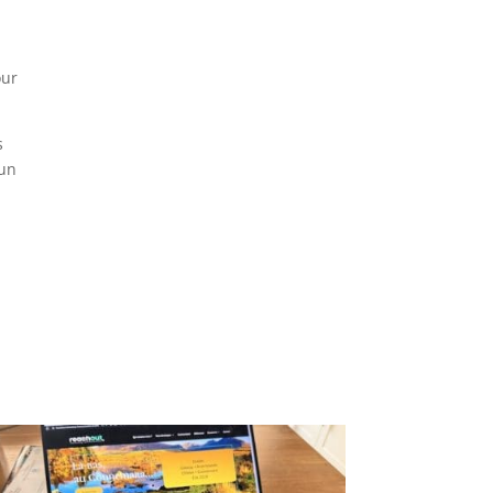
our
s
 un