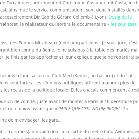
e Forcalquier, autrement dit Christophe Castaner, dit Casta, le ch
esi, ainsi que le service communication : sont donc installés dans
t accessoirement Dir Cab de Gérard Collomb à Lyon),
Soizig de la
L’Hénoret, le réalisateur qui sortira le documentaire «
les coulisses
.
ossi des Pennes Mirabeaux (note aux parisiens : je vous jure, c’est
urant bien connu du 8eme. Je ne suis pas à la table des mariés mai
, je finis par les approcher et leur explique que je ne repartirai p
élange d’une saison au Club Med (Kemer, au hasard) et du Loft :
ons sont fortes. Les réunions publiques attirent toujours plus de
es reclus de la politique locale. Et les chacals commencent à rod
réunion de comité, juste avant de monter à Paris le 10 décembre po
ux et non moins hystérique «
PARCE QUE C’EST NOTRE PROJET
!!! »
eine de m’envisager, les gars…
i : trois mois), me voilà donc à la sortie du métro Cinq-Avenues, e
les pour un maximum de succès et ramasser le moins possible de tra