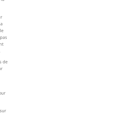
ur
la
le
 pas
nt
.
s de
ur
our
 sur