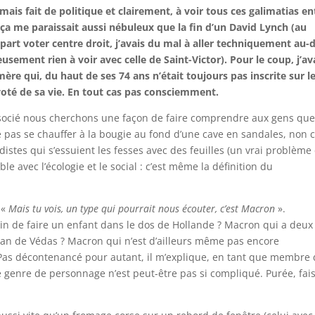
jamais fait de politique et clairement, à voir tous ces galimatias en
 ça me paraissait aussi nébuleux que la fin d’un David Lynch (au
art voter centre droit, j’avais du mal à aller techniquement au-
sement rien à voir avec celle de Saint-Victor). Pour le coup, j’av
 qui, du haut de ses 74 ans n’était toujours pas inscrite sur l
s voté de sa vie. En tout cas pas consciemment.
ocié nous cherchons une façon de faire comprendre aux gens qu
 pas se chauffer à la bougie au fond d’une cave en sandales, non 
istes qui s’essuient les fesses avec des feuilles (un vrai problème
ble avec l’écologie et le social : c’est même la définition du
 «
Mais tu vois, un type qui pourrait nous écouter, c’est Macron
».
rain de faire un enfant dans le dos de Hollande ? Macron qui a deux
Jean de Védas ? Macron qui n’est d’ailleurs même pas encore
 Pas décontenancé pour autant, il m’explique, en tant que membre
 genre de personnage n’est peut-être pas si compliqué. Purée, fai