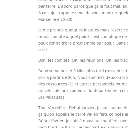
par terre. D’abord parce que ça la fout mal, en
A ce sujet, rappelez-moi de vous montrer qu
Marseille en 2020.
Je me prends quelques insultes mais l’exercice
rends compte à quel point il est compliqué de r
peux connaître le programme par cœur. Sans co
sorti.
Bon, les comités, OK, les réunions, OK, les tra
Deux semaines et 5 kilos plus tard (ressenti : 1
soir à partir de 20h. Nous sommes deux ou tro
des ressources FO et autres personnels munici
un véhicule aux couleurs du département coll
Les Valseuses.
Tout s’accélère. Début janvier, je suis au meet
ça qu’on appelle le carré VIP en fait), coincée
Début février, je suis à nouveau chauffeur pour
mon bord. Le 9 avril, je fais partie du service 