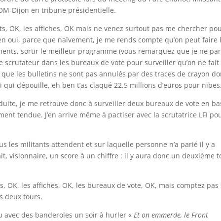
M-Dijon en tribune présidentielle.
acts, OK, les affiches, OK mais ne venez surtout pas me chercher po
n oui, parce que naïvement, je me rends compte qu’on peut faire 
ments, sortir le meilleur programme (vous remarquez que je ne par
 scrutateur dans les bureaux de vote pour surveiller qu’on ne fait
t que les bulletins ne sont pas annulés par des traces de crayon do
 qui dépouille, eh ben t’as claqué 22,5 millions d’euros pour nibes
duite, je me retrouve donc à surveiller deux bureaux de vote en ba
ent tendue. J’en arrive même à pactiser avec la scrutatrice LFI po
 les militants attendent et sur laquelle personne n’a parié il y a
t, visionnaire, un score à un chiffre : il y aura donc un deuxième t
ts, OK, les affiches, OK, les bureaux de vote, OK, mais comptez pas
s deux tours.
au avec des banderoles un soir à hurler «
Et on emmerde, le Front