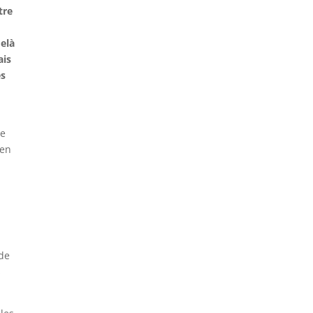
tre
delà
ais
es
e
ce
 en
 de
s