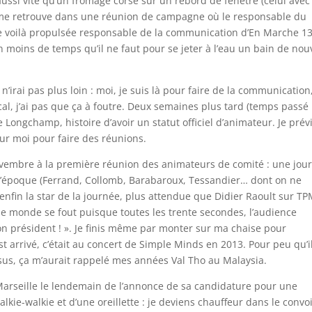
ssi vite qu’un fromage corse sur un rebord de fenêtre (celui avec
je me retrouve dans une réunion de campagne où le responsable du
me voilà propulsée responsable de la communication d’En Marche 13
oins de temps qu’il ne faut pour se jeter à l’eau un bain de nou
n’irai pas plus loin : moi, je suis là pour faire de la communication
al, j’ai pas que ça à foutre. Deux semaines plus tard (temps passé
e Longchamp, histoire d’avoir un statut officiel d’animateur. Je prév
ur moi pour faire des réunions.
 novembre à la première réunion des animateurs de comité : une jou
 l’époque (Ferrand, Collomb, Barabaroux, Tessandier… dont on ne
e enfin la star de la journée, plus attendue que Didier Raoult sur T
le monde se fout puisque toutes les trente secondes, l’audience
n président ! ». Je finis même par monter sur ma chaise pour
st arrivé, c’était au concert de Simple Minds en 2013. Pour peu qu’i
ssus, ça m’aurait rappelé mes années Val Tho au Malaysia.
arseille le lendemain de l’annonce de sa candidature pour une
lkie-walkie et d’une oreillette : je deviens chauffeur dans le convo