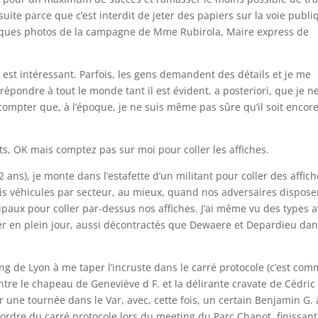
suite parce que c’est interdit de jeter des papiers sur la voie publi
elques photos de la campagne de Mme Rubirola, Maire express de
 est intéressant. Parfois, les gens demandent des détails et je me
épondre à tout le monde tant il est évident, a posteriori, que je n
mpter que, à l’époque, je ne suis même pas sûre qu’il soit encor
cts, OK mais comptez pas sur moi pour coller les affiches.
2 ans), je monte dans l’estafette d’un militant pour coller des affich
is véhicules par secteur, au mieux, quand nos adversaires dispose
paux pour coller par-dessus nos affiches. J’ai même vu des types 
er en plein jour, aussi décontractés que Dewaere et Depardieu da
ing de Lyon à me taper l’incruste dans le carré protocole (c’est co
 entre le chapeau de Geneviève d F. et la délirante cravate de Cédric
 une tournée dans le Var, avec, cette fois, un certain Benjamin G. 
d’ordre du carré protocole lors du meeting du Parc Chanot, finissant