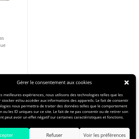
pas
que
Gérer le consentement aux cookies
les meilleures expériences, nous utilisons des technologies telles que les
 stocker et/ou accéder aux informations des appareils. Le fait de consentir
ologies nous permettra de traiter des données telles que le comportement
est
n ou les ID uniques sur ce site. Le fait de ne pas consentir ou de retirer son
 peut avoir un effet négatif sur certaines caractéristiques et fonctions.
cepter
Refuser
Voir les préférences