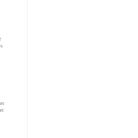
z
es
as
et