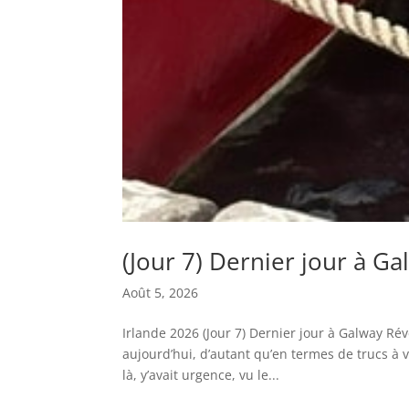
(Jour 7) Dernier jour à Ga
Août 5, 2026
Irlande 2026 (Jour 7) Dernier jour à Galway Réve
aujourd’hui, d’autant qu’en termes de trucs à voi
là, y’avait urgence, vu le...