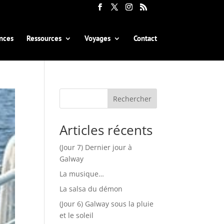
nces
Ressources
Voyages
Contact
Rechercher
Articles récents
(Jour 7) Dernier jour à
Galway
La musique…
La salsa du démon
(Jour 6) Galway sous la pluie
et le soleil