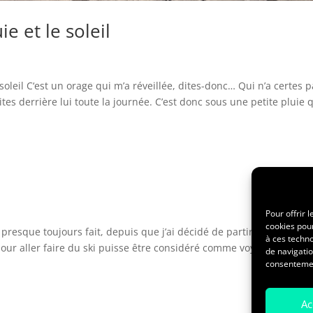
ie et le soleil
 soleil C‘est un orage qui m’a réveillée, dites-donc… Qui n’a certes 
es derrière lui toute la journée. C’est donc sous une petite pluie 
Pour offrir 
cookies pour
 presque toujours fait, depuis que j’ai décidé de partir à l’UCPA en
à ces techn
pour aller faire du ski puisse être considéré comme voyager seul. C’
de navigatio
consentement
Ac