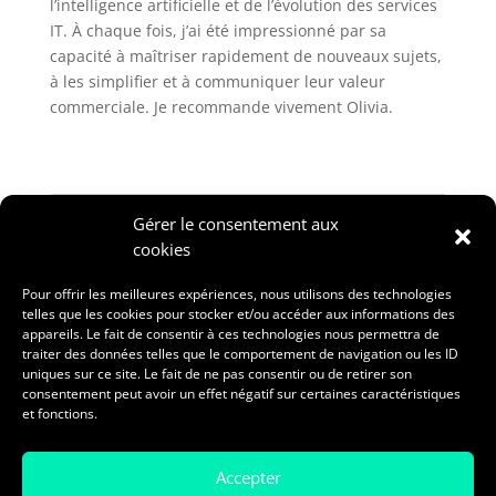
l’intelligence artificielle et de l’évolution des services
IT. À chaque fois, j’ai été impressionné par sa
capacité à maîtriser rapidement de nouveaux sujets,
à les simplifier et à communiquer leur valeur
commerciale. Je recommande vivement Olivia.
Rechercher
Gérer le consentement aux
cookies
Articles récents
Pour offrir les meilleures expériences, nous utilisons des technologies
telles que les cookies pour stocker et/ou accéder aux informations des
(Jour 7) Dernier jour à Galway
appareils. Le fait de consentir à ces technologies nous permettra de
traiter des données telles que le comportement de navigation ou les ID
La musique…
uniques sur ce site. Le fait de ne pas consentir ou de retirer son
La salsa du démon
consentement peut avoir un effet négatif sur certaines caractéristiques
et fonctions.
(Jour 6) Galway sous la pluie et le soleil
Voyager seul
Accepter